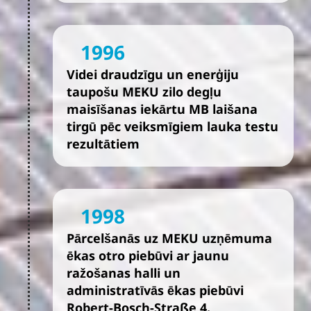
1996
Videi draudzīgu un enerģiju
taupošu MEKU zilo degļu
maisīšanas iekārtu MB laišana
tirgū pēc veiksmīgiem lauka testu
rezultātiem
1998
Pārcelšanās uz MEKU uzņēmuma
ēkas otro piebūvi ar jaunu
ražošanas halli un
administratīvās ēkas piebūvi
Robert-Bosch-Straße 4.