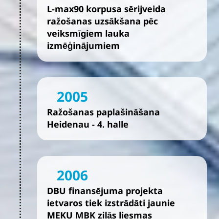
L-max90 korpusa sērijveida
ražošanas uzsākšana pēc
veiksmīgiem lauka
izmēģinājumiem
2005
Ražošanas paplašināšana
Heidenau - 4. halle
2006
DBU finansējuma projekta
ietvaros tiek izstrādāti jaunie
MEKU MBK zilās liesmas