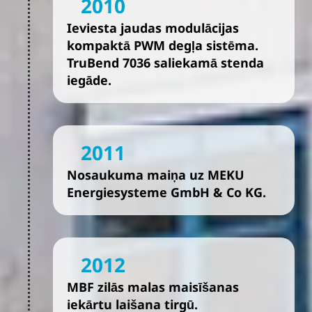
2010
Ieviesta jaudas modulācijas
kompaktā PWM degļa sistēma.
TruBend 7036 saliekamā stenda
iegāde.
2011
Nosaukuma maiņa uz MEKU
Energiesysteme GmbH & Co KG.
2012
MBF zilās malas maisīšanas
iekārtu laišana tirgū.