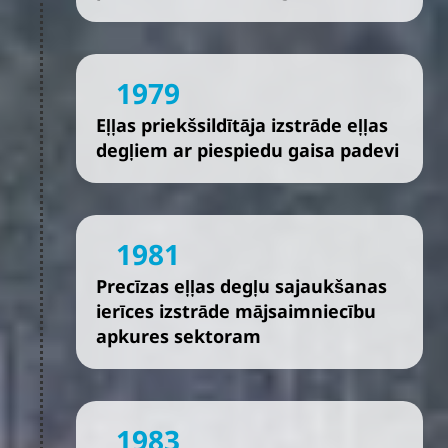
1979
Eļļas priekšsildītāja izstrāde eļļas
degļiem ar piespiedu gaisa padevi
1981
Precīzas eļļas degļu sajaukšanas
ierīces izstrāde mājsaimniecību
apkures sektoram
1983