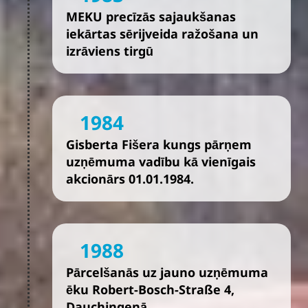
MEKU precīzās sajaukšanas
iekārtas sērijveida ražošana un
izrāviens tirgū
1984
Gisberta Fišera kungs pārņem
uzņēmuma vadību kā vienīgais
akcionārs 01.01.1984.
1988
Pārcelšanās uz jauno uzņēmuma
ēku Robert-Bosch-Straße 4,
Dauchingenā.