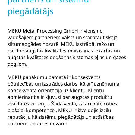
piegādātājs
MEKU Metal Processing GmbH ir viens no
vadošajiem partneriem valsts un starptautiskajā
siltumapgādes nozarē. MEKU izstrādā, ražo un
pārdod augstas kvalitātes maisīšanas iekārtas un
augstas kvalitātes degšanas sistēmas eļļas un gāzes
degļiem.
MEKU panākumu pamatā ir konsekvents
pētniecības un izstrādes darbs, kā arī uzņēmuma
konsekventa orientācija uz klientu. Klientu
apmierinātība ir kļuvusi par augstas produktu
kvalitātes kritēriju. Šādā veidā, kā arī pateicoties
plašajai kompetencei, MEKU ir izveidojis izcilu
reputāciju kā sistēmu piegādātājs un attīstības
partneris apkures nozarē: