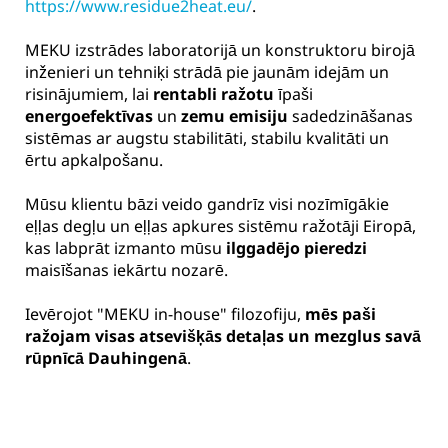
https://www.residue2heat.eu/
.
MEKU izstrādes laboratorijā un konstruktoru birojā
inženieri un tehniķi strādā pie jaunām idejām un
risinājumiem, lai
rentabli ražotu
īpaši
energoefektīvas
un
zemu emisiju
sadedzināšanas
sistēmas ar augstu stabilitāti, stabilu kvalitāti un
ērtu apkalpošanu.
Mūsu klientu bāzi veido gandrīz visi nozīmīgākie
eļļas degļu un eļļas apkures sistēmu ražotāji Eiropā,
kas labprāt izmanto mūsu
ilggadējo pieredzi
maisīšanas iekārtu nozarē.
Ievērojot "MEKU in-house" filozofiju,
mēs paši
ražojam visas atsevišķās detaļas un mezglus savā
rūpnīcā Dauhingenā
.