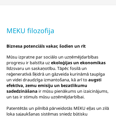
MEKU filozofija
Biznesa potenciāls vakar, šodien un rīt
Mūsu izpratne par sociālo un uzņēmējdarbības
progresu ir balstīta uz
ekoloģijas un ekonomikas
līdzsvaru un saskaņotību. Tāpēc fosilā un
reģeneratīvā šķidrā un gāzveida kurināmā taupīga
un videi draudzīga izmantošana, kā arī to
augsti
efektīva, zemu emisiju un bezatlikumu
sadedzināšana
ir mūsu pienākums un izaicinājums,
un tas ir stimuls mūsu uzņēmējdarbībai.
Patentētās un pilnībā pārveidotās MEKU eļļas un zilā
loka sajaukšanas sistēmas sniedz būtisku