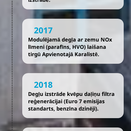
2017
Modulējamā degļa ar zemu NOx
līmeni (parafīns, HVO) laišana
tirgū Apvienotajā Karalistē.
2018
Degļu izstrāde kvēpu daļiņu filtra
reģenerācijai (Euro 7 emisijas
standarts, benzīna dzinēji).