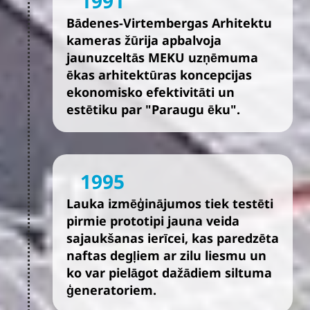
1991
Bādenes-Virtembergas Arhitektu
kameras žūrija apbalvoja
jaunuzceltās MEKU uzņēmuma
ēkas arhitektūras koncepcijas
ekonomisko efektivitāti un
estētiku par "Paraugu ēku".
1995
Lauka izmēģinājumos tiek testēti
pirmie prototipi jauna veida
sajaukšanas ierīcei, kas paredzēta
naftas degļiem ar zilu liesmu un
ko var pielāgot dažādiem siltuma
ģeneratoriem.