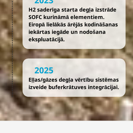
2023
H2 saderīga starta degļa izstrāde
SOFC kurināmā elementiem.
Eiropā lielākās ārējās kodināšanas
iekārtas iegāde un nodošana
ekspluatācijā.
2025
Eļļas/gāzes degļa vērtību sistēmas
izveide buferkrātuves integrācijai.