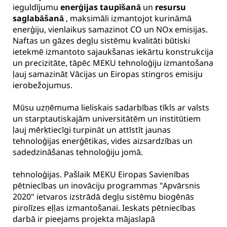
ieguldījumu
enerģijas taupīšanā
un
resursu
saglabāšanā
, maksimāli izmantojot kurināmā
enerģiju, vienlaikus samazinot CO un NOx emisijas.
Naftas un gāzes degļu sistēmu kvalitāti būtiski
ietekmē izmantoto sajaukšanas iekārtu konstrukcija
un precizitāte, tāpēc MEKU tehnoloģiju izmantošana
ļauj samazināt Vācijas un Eiropas stingros emisiju
ierobežojumus.
Mūsu uzņēmuma lieliskais sadarbības tīkls ar valsts
un starptautiskajām universitātēm un institūtiem
ļauj mērķtiecīgi turpināt un attīstīt jaunas
tehnoloģijas enerģētikas, vides aizsardzības un
sadedzināšanas tehnoloģiju jomā.
tehnoloģijas. Pašlaik MEKU Eiropas Savienības
pētniecības un inovāciju programmas "Apvārsnis
2020" ietvaros izstrādā degļu sistēmu biogēnās
pirolīzes eļļas izmantošanai. Ieskats pētniecības
darbā ir pieejams projekta mājaslapā