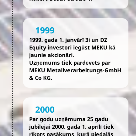
1999
1999. gada 1. janvārī 3i un DZ
Equity investori iegūst MEKU kā
jaunie akcionāri.
Uzņēmums tiek pārdēvēts par
MEKU Metallverarbeitungs-GmbH
& Co KG.
2000
Par godu uzņēmuma 25 gadu
jubilejai 2000. gada 1. aprīlī tiek
rīkots pasākums, kurā piedalās