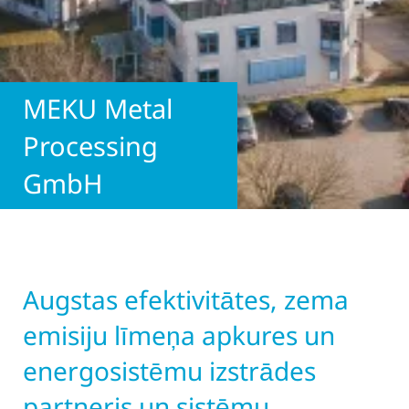
MEKU Metal
Processing
GmbH
Augstas efektivitātes, zema
emisiju līmeņa apkures un
energosistēmu izstrādes
partneris un sistēmu