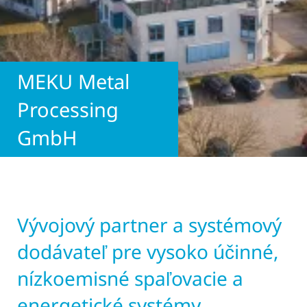
MEKU Metal
Processing
GmbH
Vývojový partner a systémový
dodávateľ pre vysoko účinné,
nízkoemisné spaľovacie a
energetické systémy