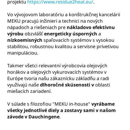
projektu
https://www.residue2heat.eu/
.
Vo vývojovom laboratóriu a konštrukčnej kancelárii
MEKU pracujú inžinieri a technici na nových
nápadoch a riešeniach pre
nákladovo efektívnu
výrobu
obzvlášť
energeticky úsporných
a
nízkoemisných
spaľovacích systémov s vysokou
stabilitou, robustnou kvalitou a servisne prívetivou
manipuláciou.
Takmer všetci relevantní výrobcovia olejových
horákov a olejových vykurovacích systémov v
Európe tvoria našu zákaznícku základňu a radi
využívajú naše
dlhoročné skúsenosti v
oblasti
miešacích zariadení.
V súlade s filozofiou "MEKU in-house"
vyrábame
všetky jednotlivé diely a zostavy sami v našom
závode v Dauchingene
.