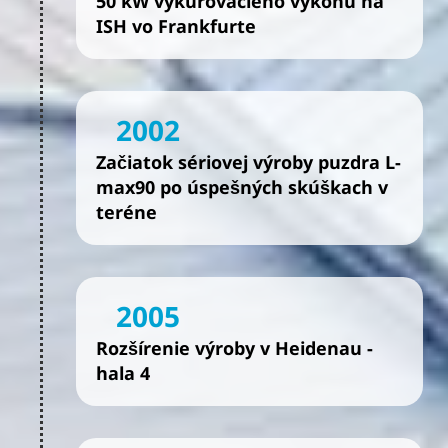
50 kW vykurovacieho výkonu na
ISH vo Frankfurte
2002
Začiatok sériovej výroby puzdra L-
max90 po úspešných skúškach v
teréne
2005
Rozšírenie výroby v Heidenau -
hala 4