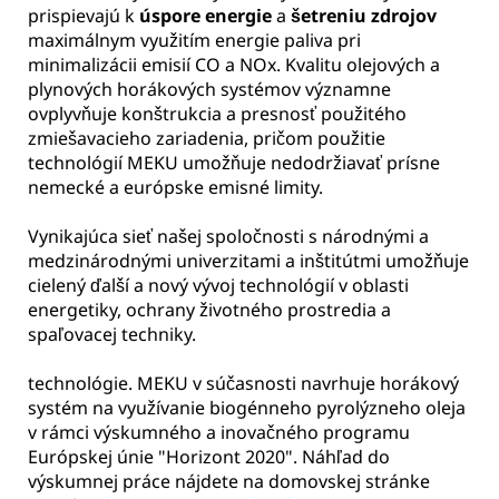
prispievajú k
úspore energie
a
šetreniu zdrojov
maximálnym využitím energie paliva pri
minimalizácii emisií CO a NOx. Kvalitu olejových a
plynových horákových systémov významne
ovplyvňuje konštrukcia a presnosť použitého
zmiešavacieho zariadenia, pričom použitie
technológií MEKU umožňuje nedodržiavať prísne
nemecké a európske emisné limity.
Vynikajúca sieť našej spoločnosti s národnými a
medzinárodnými univerzitami a inštitútmi umožňuje
cielený ďalší a nový vývoj technológií v oblasti
energetiky, ochrany životného prostredia a
spaľovacej techniky.
technológie. MEKU v súčasnosti navrhuje horákový
systém na využívanie biogénneho pyrolýzneho oleja
v rámci výskumného a inovačného programu
Európskej únie "Horizont 2020". Náhľad do
výskumnej práce nájdete na domovskej stránke