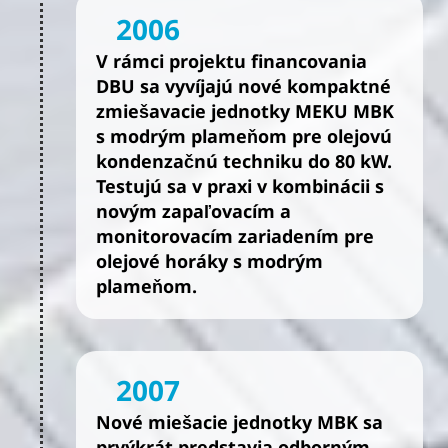
2006
V rámci projektu financovania
DBU sa vyvíjajú nové kompaktné
zmiešavacie jednotky MEKU MBK
s modrým plameňom pre olejovú
kondenzačnú techniku do 80 kW.
Testujú sa v praxi v kombinácii s
novým zapaľovacím a
monitorovacím zariadením pre
olejové horáky s modrým
plameňom.
2007
Nové miešacie jednotky MBK sa
prvýkrát predstavia odborným