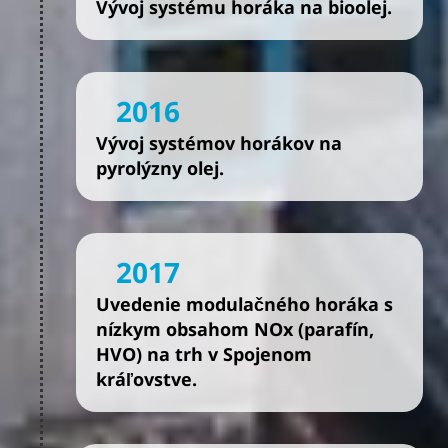
Vývoj systému horáka na bioolej.
2016
Vývoj systémov horákov na
pyrolýzny olej.
2017
Uvedenie modulačného horáka s
nízkym obsahom NOx (parafín,
HVO) na trh v Spojenom
kráľovstve.