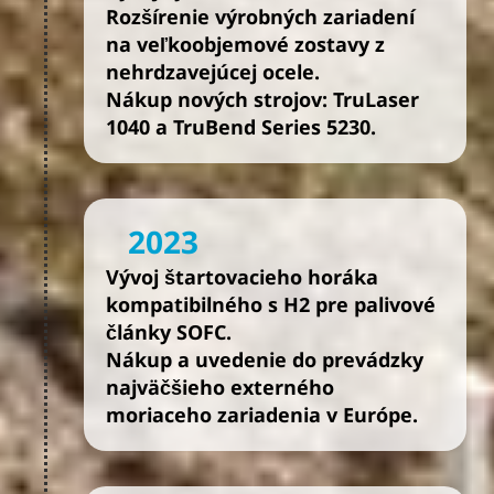
Rozšírenie výrobných zariadení
na veľkoobjemové zostavy z
nehrdzavejúcej ocele.
Nákup nových strojov: TruLaser
1040 a TruBend Series 5230.
2023
Vývoj štartovacieho horáka
kompatibilného s H2 pre palivové
články SOFC.
Nákup a uvedenie do prevádzky
najväčšieho externého
moriaceho zariadenia v Európe.