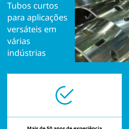
Tubos curtos
para aplicações
versáteis em
várias
indústrias
Mais de 50 anos de experiência
Personalizado