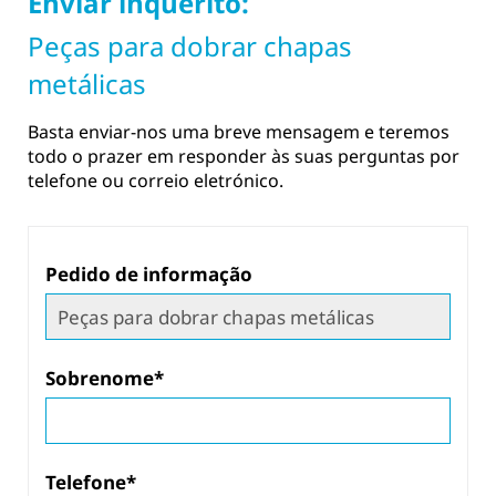
Enviar inquérito:
processo, de modo a garantir
grau de flexibilidade no
Peças para dobrar chapas
uma qualidade
processamento de chapas
consistentemente elevada. A
metálicas
metálicas e podem ser
escolha do material correto é,
personalizados de acordo com os
portanto, essencial para o
Basta enviar-nos uma breve mensagem e teremos
requisitos específicos do projeto.
todo o prazer em responder às suas perguntas por
produto final e para a sua
telefone ou correio eletrónico.
utilização.
Pedido de informação
Sobrenome*
Telefone*