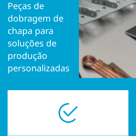
Peças de
dobragem de
chapa para
soluções de
produção
personalizadas