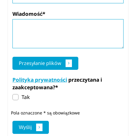
die Lebensmittelindustrie
Wiadomość*
robuste, präzise Bauteile her.
Unsere Metallteil-
Sonderanfertigung bietet
höchste Präzision und
Zuverlässigkeit.
Przesyłanie plików
Polityka prywatności
przeczytana i
zaakceptowana?*
Tak
Pola oznaczone * są obowiązkowe
Wyślij