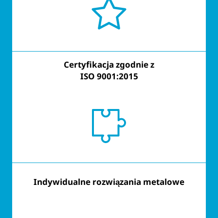
Certyfikacja zgodnie z
Certyfikacja zgodnie z
ISO 9001:2015
ISO 9001:2015
Indywidualne rozwiązania metalowe
Zorientowanie na klienta