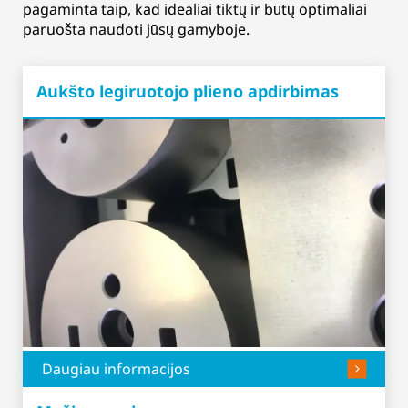
pagaminta taip, kad idealiai tiktų ir būtų optimaliai
paruošta naudoti jūsų gamyboje.
Aukšto legiruotojo plieno apdirbimas
Daugiau informacijos