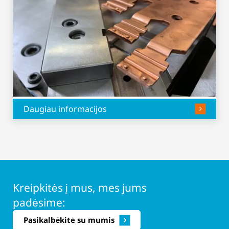
Daugiau informacijos
Kreipkitės į mus, mes jums
padėsime:
Pasikalbėkite su mumis