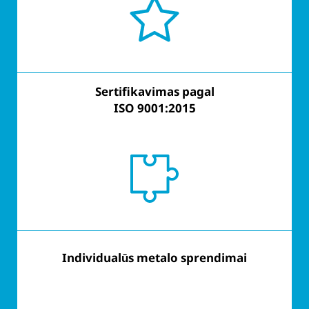
Sertifikavimas pagal
Sertifikavimas pagal
ISO 9001:2015
ISO 9001:2015
Individualūs metalo sprendimai
Į klientus orientuotas