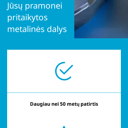
Jūsų pramonei
pritaikytos
metalinės dalys
Daugiau nei 50 metų patirtis
Pagal užsakymą