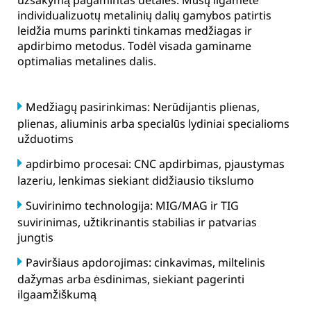
užsakymą pagamintas detales. Mūsų ilgametė
individualizuotų metalinių dalių gamybos patirtis
leidžia mums parinkti tinkamas medžiagas ir
apdirbimo metodus. Todėl visada gaminame
optimalias metalines dalis.
Medžiagų pasirinkimas: Nerūdijantis plienas,
plienas, aliuminis arba specialūs lydiniai specialioms
užduotims
apdirbimo procesai: CNC apdirbimas, pjaustymas
lazeriu, lenkimas siekiant didžiausio tikslumo
Suvirinimo technologija: MIG/MAG ir TIG
suvirinimas, užtikrinantis stabilias ir patvarias
jungtis
Paviršiaus apdorojimas: cinkavimas, miltelinis
dažymas arba ėsdinimas, siekiant pagerinti
ilgaamžiškumą