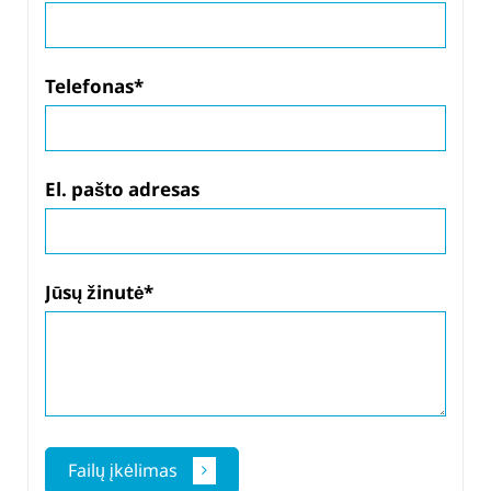
Medizintechnik bieten wir
Metallteile als
Sonderanfertigung für
Telefonas*
chirurgische Instrumente,
Implantate und präzise
Gerätekomponenten.
El. pašto adresas
Darüber hinaus stellen wir für
die Elektrotechnik, den Bau und
die Lebensmittelindustrie
robuste, präzise Bauteile her.
Jūsų žinutė*
Unsere Metallteil-
Sonderanfertigung bietet
höchste Präzision und
Zuverlässigkeit.
Failų įkėlimas