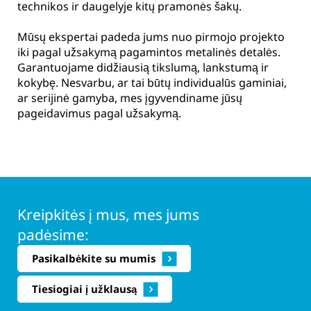
technikos ir daugelyje kitų pramonės šakų.
Mūsų ekspertai padeda jums nuo pirmojo projekto
iki pagal užsakymą pagamintos metalinės detalės.
Garantuojame didžiausią tikslumą, lankstumą ir
kokybę. Nesvarbu, ar tai būtų individualūs gaminiai,
ar serijinė gamyba, mes įgyvendiname jūsų
pageidavimus pagal užsakymą.
Kreipkitės į mus, mes jums
padėsime:
Pasikalbėkite su mumis
Tiesiogiai į užklausą