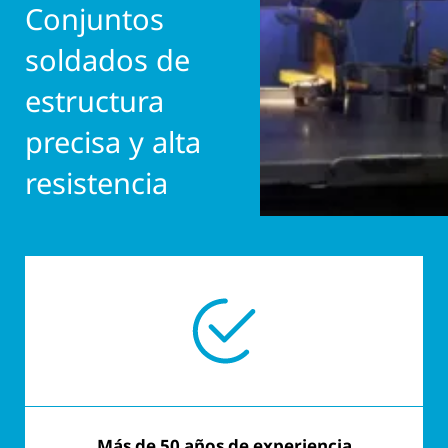
Conjuntos
soldados de
estructura
precisa y alta
resistencia
Más de 50 años de experiencia
Personalizado